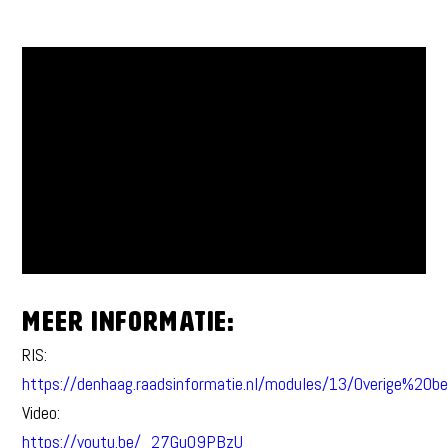
Meer informatie:
RIS:
https://denhaag.raadsinformatie.nl/modules/13/Overige%20
Video:
https://youtu.be/_27Gu09PBzU