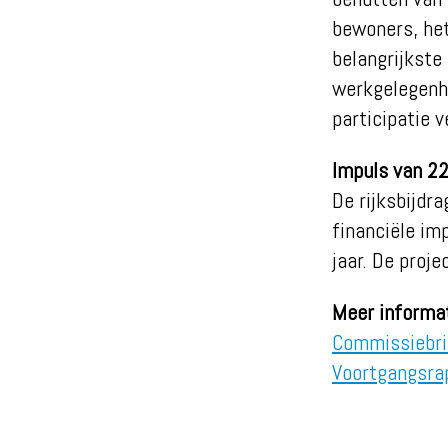
bewoners, het
belangrijkste
werkgelegenhe
participatie 
Impuls van 22
De rijksbijdra
financiële im
jaar. De proje
Meer informa
Commissiebri
Voortgangsra