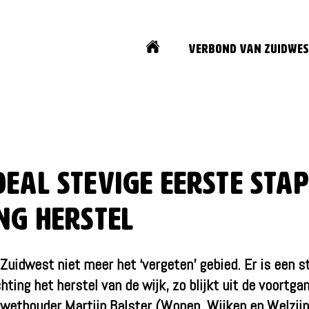
Home
Verbond van Zuidwes
deal stevige eerste sta
ing herstel
Zuidwest niet meer het ‘vergeten’ gebied. Er is een s
hting het herstel van de wijk, zo blijkt uit de voortg
 wethouder Martijn Balster (Wonen, Wijken en Welzijn