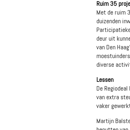
Ruim 35 proj
Met de ruim 3
duizenden inw
Participatiek
deur uit kunn
van Den Haag’
moestuinders 
diverse activi
Lessen
De Regiodeal 
van extra ste
vaker gewerkt
Martijn Balst
benutten van 