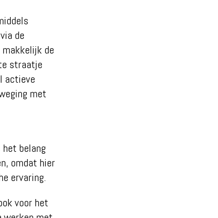
middels
via de
 makkelijk de
te straatje
l actieve
eweging met
 het belang
en, omdat hier
he ervaring.
ook voor het
te werken met