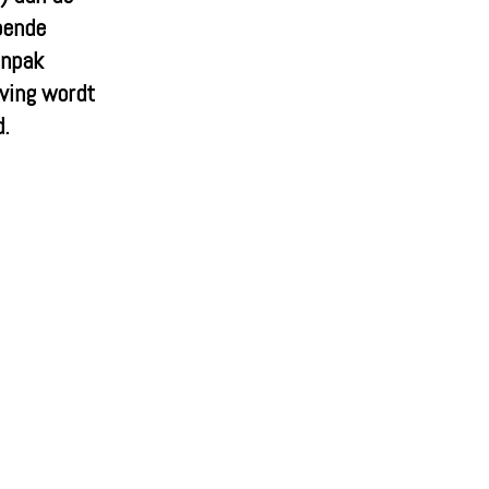
pende
anpak
ving wordt
d.