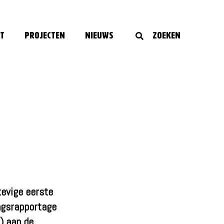
t
Projecten
Nieuws
Zoeken
p
tevige eerste
angsrapportage
) aan de