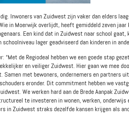
odig. Inwoners van Zuidwest zijn vaker dan elders laa
Wie in Moerwijk overlijdt, heeft gemiddeld zeven jaar 
genaars. Een kind dat in Zuidwest naar school gaat, k
 schoolniveau lager geadviseerd dan kinderen in ande
er: “Met de Regiodeal hebben we een goede stap gezet
rekkelijker en veiliger Zuidwest. Hier gaan we mee doo
t. Samen met bewoners, ondernemers en partners uit
 schouders eronder. Dit commitment hebben we vastge
Zuidwest. We werken hard aan de Brede Aanpak Zuidw
tructureel te investeren in wonen, werken, onderwijs e
s in Zuidwest straks dezelfde kansen krijgen als an