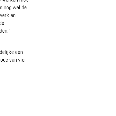
en nog wel de
 werk en
de
den.”
delijke een
ode van vier