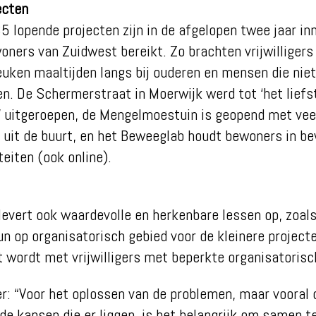
ecten
5 lopende projecten zijn in de afgelopen twee jaar in
oners van Zuidwest bereikt. Zo brachten vrijwilligers 
euken maaltijden langs bij ouderen en mensen die niet
en. De Schermerstraat in Moerwijk werd tot ‘het liefs
 uitgeroepen, de Mengelmoestuin is geopend met vee
uit de buurt, en het Beweeglab houdt bewoners in b
teiten (ook online).
levert ook waardevolle en herkenbare lessen op, zoals
un op organisatorisch gebied voor de kleinere project
 wordt met vrijwilligers met beperkte organisatorisc
er: “Voor het oplossen van de problemen, maar vooral 
de kansen die er liggen, is het belangrijk om samen 