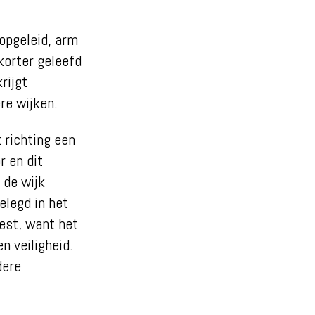
gopgeleid, arm
korter geleefd
rijgt
re wijken.
 richting een
r en dit
 de wijk
legd in het
est, want het
n veiligheid.
dere