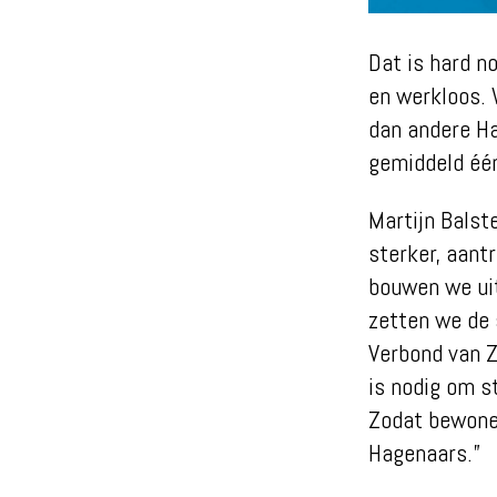
Dat is hard n
en werkloos. 
dan andere Ha
gemiddeld één
Martijn Balst
sterker, aant
bouwen we ui
zetten we de
Verbond van 
is nodig om s
Zodat bewoner
Hagenaars.”