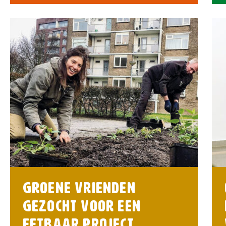
Groene vrienden
gezocht voor een
eetbaar project