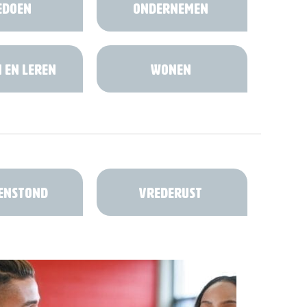
edoen
Ondernemen
 en Leren
Wonen
enstond
Vrederust