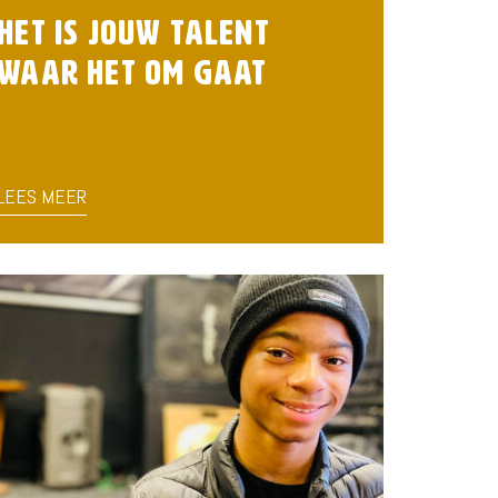
Het is jouw talent
waar het om gaat
LEES MEER