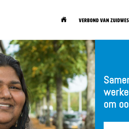
Home
Verbond van Zuidwes
Samen
werke
om oo