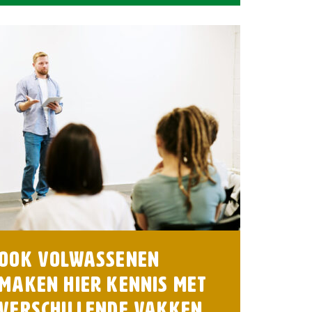
Ook volwassenen
maken hier kennis met
verschillende vakken