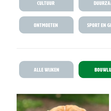
Cultuur
Duurza
Ontmoeten
Sport en 
Alle wijken
Bouwlu