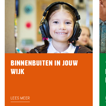
BinnenBuiten in jouw
wijk
LEES MEER