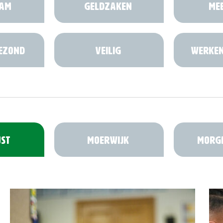
am
Geldzaken
Me
Gezond
Veilig
Werken
st
Moerwijk
Morg