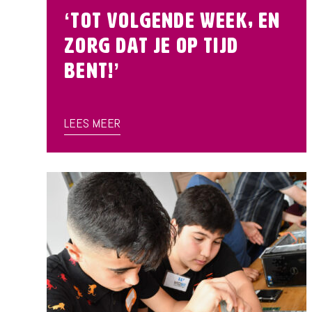
‘Tot volgende week, en
zorg dat je op tijd
bent!’
LEES MEER