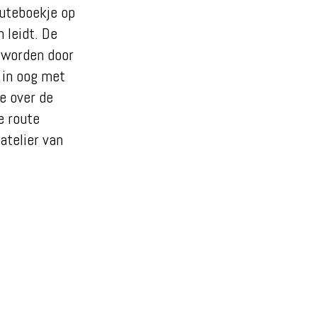
outeboekje op
 leidt. De
e worden door
 in oog met
e over de
e route
atelier van