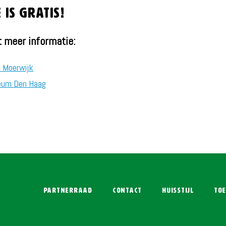
is gratis!
 meer informatie:
 Moerwijk
um Den Haag
Partnerraad
Contact
Huisstijl
Toe