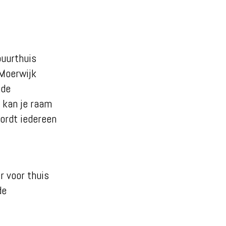
buurthuis
 Moerwijk
nde
j kan je raam
ordt iedereen
r voor thuis
de