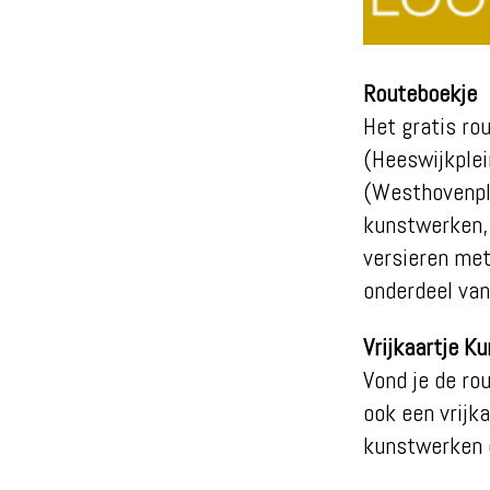
Routeboekje
Het gratis rou
(Heeswijkplei
(Westhovenple
kunstwerken, 
versieren me
onderdeel van
Vrijkaartje 
Vond je de ro
ook een vrijk
kunstwerken e