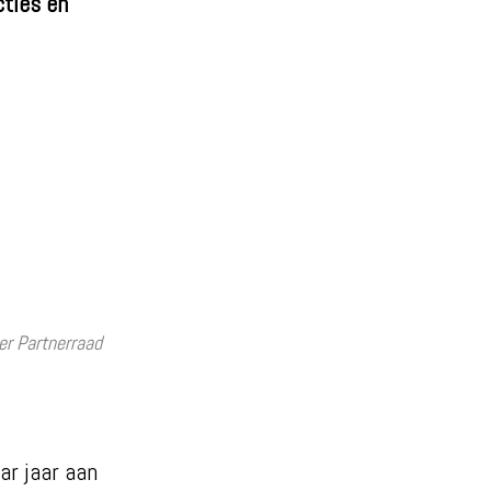
cties en
er Partnerraad
ar jaar aan