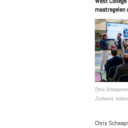
West College 
maatregelen d
Chris Schaapman,
Zuidwest, tijdens
Chris Schaapm