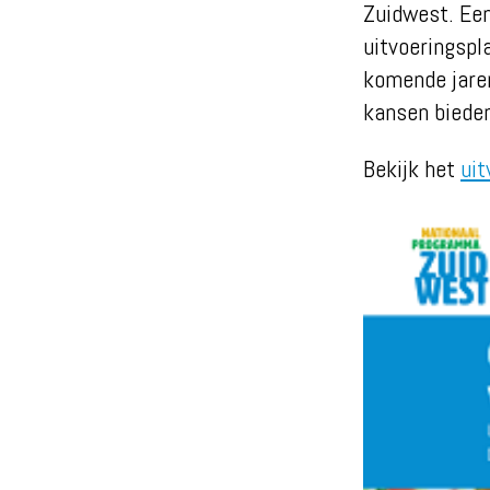
Zuidwest. Een
uitvoeringspl
komende jare
kansen bieden
Bekijk het
uit