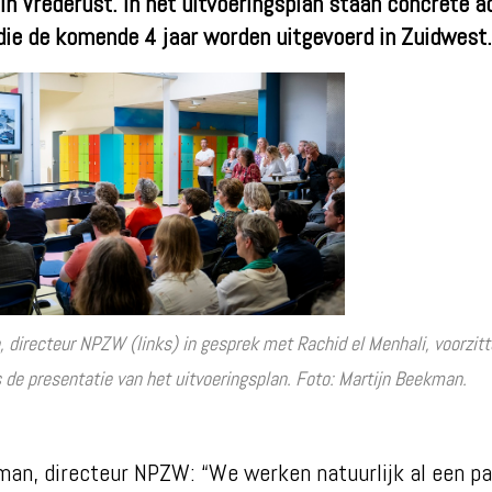
in Vrederust. In het uitvoeringsplan staan concrete a
ie de komende 4 jaar worden uitgevoerd in Zuidwest.
 directeur NPZW (links) in gesprek met Rachid el Menhali, voorzitt
 de presentatie van het uitvoeringsplan. Foto: Martijn Beekman.
an, directeur NPZW: “We werken natuurlijk al een pa