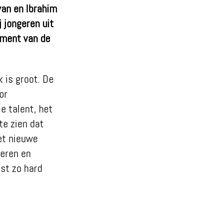
van en Ibrahim
 jongeren uit
moment van de
k is groot. De
or
e talent, het
te zien dat
Het nieuwe
geren en
st zo hard