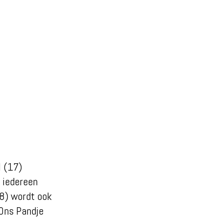
l (17)
 iedereen
18) wordt ook
n Ons Pandje