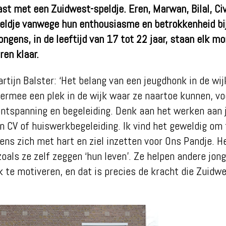
ast met een Zuidwest-speldje. Eren, Marwan, Bilal, Ci
eldje vanwege hun enthousiasme en betrokkenheid bij
jongens, in de leeftijd van 17 tot 22 jaar, staan elk 
ren klaar.
rtijn Balster: ‘Het belang van een jeugdhonk in de wij
iermee een plek in de wijk waar ze naartoe kunnen, vo
ntspanning en begeleiding. Denk aan het werken aan j
 CV of huiswerkbegeleiding. Ik vind het geweldig om 
gens zich met hart en ziel inzetten voor Ons Pandje. 
zoals ze zelf zeggen ‘hun leven’. Ze helpen andere jon
 te motiveren, en dat is precies de kracht die Zuidwe