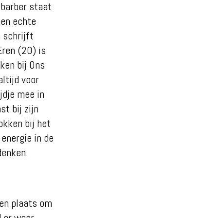
 barber staat
een echte
 schrijft
Eren (20) is
kken bij Ons
ltijd voor
ijdje mee in
t bij zijn
okken bij het
 energie in de
edenken.
gen plaats om
 er weer