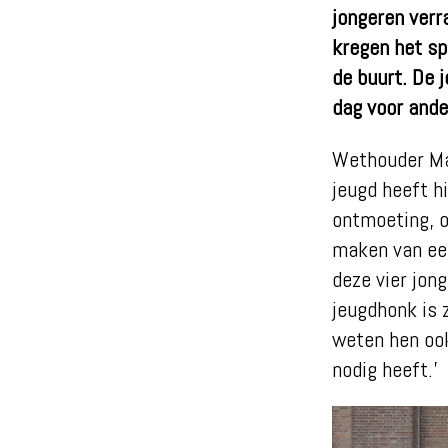
jongeren verr
kregen het sp
de buurt. De 
dag voor ande
W
ethouder Ma
jeugd heeft h
ontmoeting, o
maken van een
deze vier jon
jeugdhonk is 
weten hen ook
nodig heeft.’