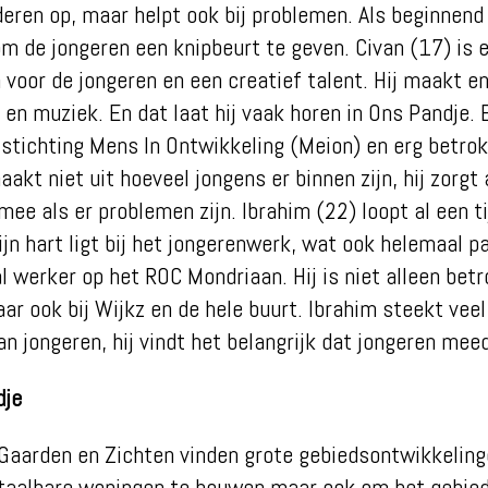
nderen op, maar helpt ook bij problemen. Als beginnend
 om de jongeren een knipbeurt te geven. Civan (17) is 
 voor de jongeren en een creatief talent. Hij maakt en
 en muziek. En dat laat hij vaak horen in Ons Pandje. 
ij stichting Mens In Ontwikkeling (Meion) en erg betro
akt niet uit hoeveel jongens er binnen zijn, hij zorgt a
mee als er problemen zijn. Ibrahim (22) loopt al een t
jn hart ligt bij het jongerenwerk, wat ook helemaal pas
l werker op het ROC Mondriaan. Hij is niet alleen betr
ar ook bij Wijkz en de hele buurt. Ibrahim steekt veel
van jongeren, hij vindt het belangrijk dat jongeren me
dje
 Gaarden en Zichten vinden grote gebiedsontwikkelin
etaalbare woningen te bouwen maar ook om het gebied