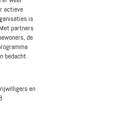
r actieve
ganisaties is
 Met partners
 bewoners, de
 programma
en bedacht.
ijwilligers en
8