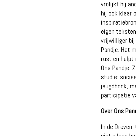
vrolijkt hij a
hij ook klaar
inspiratiebron
eigen teksten
vrijwilliger b
Pandje. Het ma
rust en helpt 
Ons Pandje. Zi
studie: sociaa
jeugdhonk, ma
participatie 
Over Ons Pan
In de Dreven,
niet alleen b