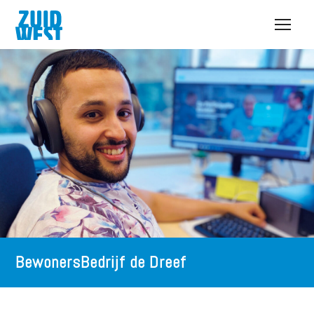
Open
menu
BewonersBedrijf de Dreef