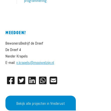
programmering.’
Meedoen?
BewonersBedrijf de Dreef
De Dreef 4
Nander Krapels
E-mail:
n.krapels@mooiwelzijn.nl
Delen
Delen
Delen
Delen
Delen
op
op
op
via
via
Facebook
Twitter
LinkedIn
Whatsapp
E-
mail
Bekijk alle projecten in Vrederust