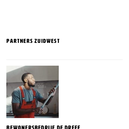
Partners Zuidwest
BewonersBedrijf de Dreef