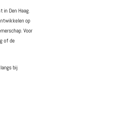
st in Den Haag.
ontwikkelen op
nemerschap. Voor
ng of de
angs bij