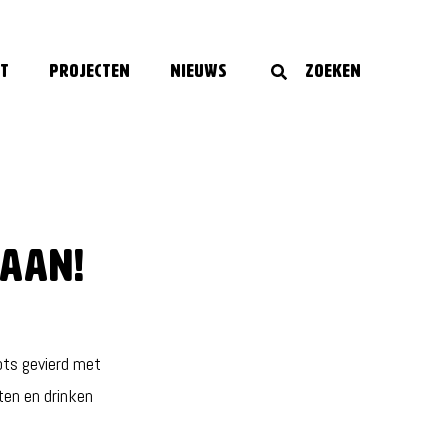
t
Projecten
Nieuws
Zoeken
taan!
ots gevierd met
ten en drinken